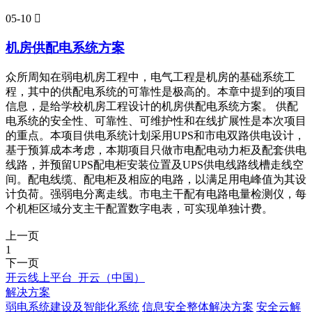
05-10

机房供配电系统方案
众所周知在弱电机房工程中，电气工程是机房的基础系统工
程，其中的供配电系统的可靠性是极高的。本章中提到的项目
信息，是给学校机房工程设计的机房供配电系统方案。 供配
电系统的安全性、可靠性、可维护性和在线扩展性是本次项目
的重点。本项目供电系统计划采用UPS和市电双路供电设计，
基于预算成本考虑，本期项目只做市电配电动力柜及配套供电
线路，并预留UPS配电柜安装位置及UPS供电线路线槽走线空
间。配电线缆、配电柜及相应的电路，以满足用电峰值为其设
计负荷。强弱电分离走线。市电主干配有电路电量检测仪，每
个机柜区域分支主干配置数字电表，可实现单独计费。
上一页
1
下一页
开云线上平台_开云（中国）
解决方案
弱电系统建设及智能化系统
信息安全整体解决方案
安全云解