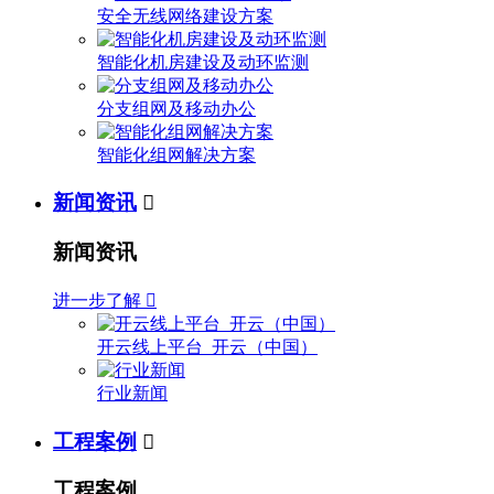
安全无线网络建设方案
智能化机房建设及动环监测
分支组网及移动办公
智能化组网解决方案
新闻资讯

新闻资讯
进一步了解

开云线上平台_开云（中国）
行业新闻
工程案例

工程案例