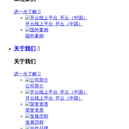
进一步了解

开云线上平台_开云（中国）
国外案例
关于我们

关于我们
进一步了解

公司简介
开云线上平台_开云（中国）
荣誉资质
发展历程