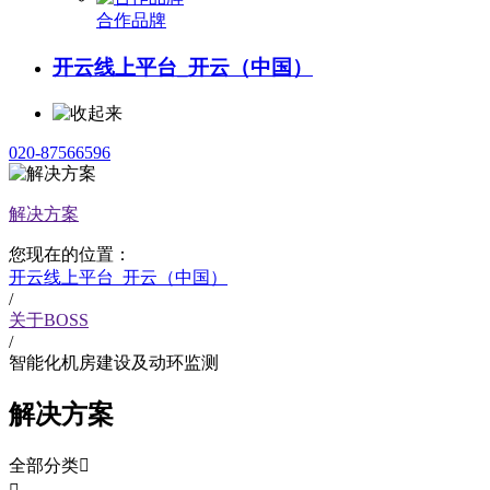
合作品牌
开云线上平台_开云（中国）
020-87566596
解决方案
您现在的位置：
开云线上平台_开云（中国）
/
关于BOSS
/
智能化机房建设及动环监测
解决方案
全部分类
