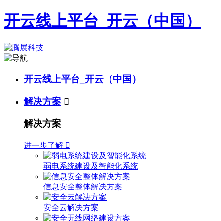
开云线上平台_开云（中国）
开云线上平台_开云（中国）
解决方案

解决方案
进一步了解

弱电系统建设及智能化系统
信息安全整体解决方案
安全云解决方案