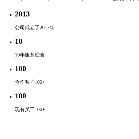
2013
公司成立于2013年
10
10年服务经验
100
合作客户100+
100
现有员工100+