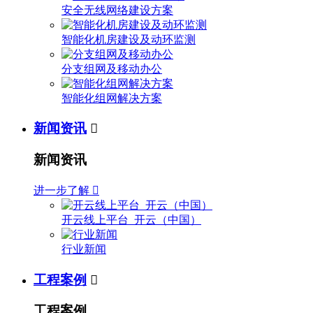
安全无线网络建设方案
智能化机房建设及动环监测
分支组网及移动办公
智能化组网解决方案
新闻资讯

新闻资讯
进一步了解

开云线上平台_开云（中国）
行业新闻
工程案例

工程案例