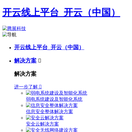
开云线上平台_开云（中国）
开云线上平台_开云（中国）
解决方案

解决方案
进一步了解

弱电系统建设及智能化系统
信息安全整体解决方案
安全云解决方案