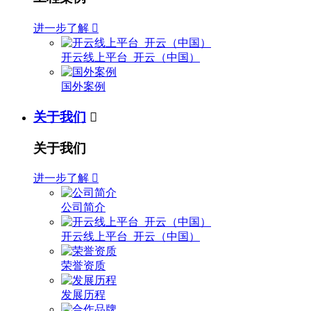
进一步了解

开云线上平台_开云（中国）
国外案例
关于我们

关于我们
进一步了解

公司简介
开云线上平台_开云（中国）
荣誉资质
发展历程