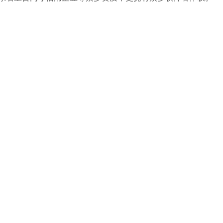
开云线上平台_开云（中国）