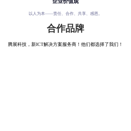
企业价值观
以人为本——责任、合作、共享、感恩。
合作品牌
腾展科技，新ICT解决方案服务商！他们都选择了我们！