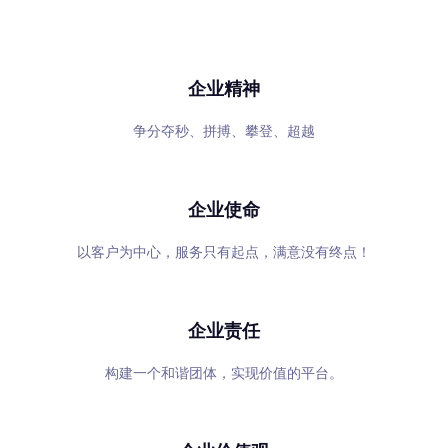
专心、专注、专业，超越自我，共赢未来
企业精神
争分夺秒、拼搏、攀登、超越
企业使命
以客户为中心，服务只有起点，满意没有终点！
企业责任
构建一个和谐团体，实现价值的平台。