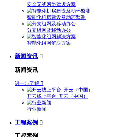
安全无线网络建设方案
智能化机房建设及动环监测
分支组网及移动办公
智能化组网解决方案
新闻资讯

新闻资讯
进一步了解

开云线上平台_开云（中国）
行业新闻
工程案例

工程案例