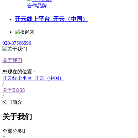
合作品牌
开云线上平台_开云（中国）
020-87566596
关于我们
您现在的位置：
开云线上平台_开云（中国）
/
关于BOSS
/
公司简介
关于我们
全部分类
