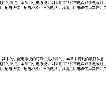
项目的重点。本项目供电系统计划采用UPS和市电双路供电设计
空间。配电线缆、配电柜及相应的电路，以满足用电峰值为其设计
，其中的供配电系统的可靠性是极高的。本章中提到的项目信息
项目的重点。本项目供电系统计划采用UPS和市电双路供电设计
空间。配电线缆、配电柜及相应的电路，以满足用电峰值为其设计