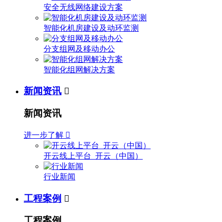
安全无线网络建设方案
智能化机房建设及动环监测
分支组网及移动办公
智能化组网解决方案
新闻资讯

新闻资讯
进一步了解

开云线上平台_开云（中国）
行业新闻
工程案例

工程案例