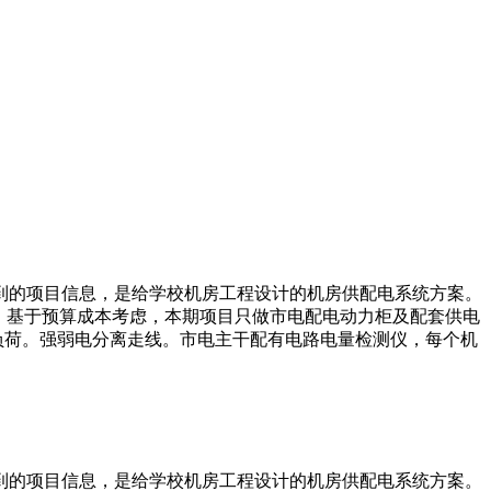
到的项目信息，是给学校机房工程设计的机房供配电系统方案。
，基于预算成本考虑，本期项目只做市电配电动力柜及配套供电
负荷。强弱电分离走线。市电主干配有电路电量检测仪，每个机
到的项目信息，是给学校机房工程设计的机房供配电系统方案。