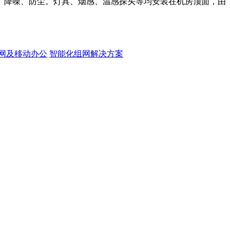
、降噪、防尘。灯具、烟感、温感探头等均安装在机房顶面，由
网及移动办公
智能化组网解决方案