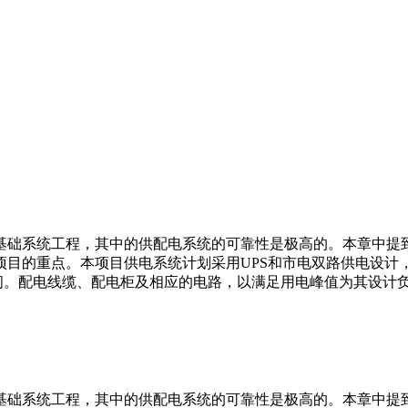
基础系统工程，其中的供配电系统的可靠性是极高的。本章中提
项目的重点。本项目供电系统计划采用UPS和市电双路供电设计
空间。配电线缆、配电柜及相应的电路，以满足用电峰值为其设计
基础系统工程，其中的供配电系统的可靠性是极高的。本章中提