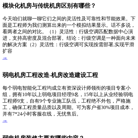
模块化机房与传统机房区别有哪些？
今天咱们就聊一聊它们之间的灵活性及可靠性和节能效果。下
面是工程师为我们测算出来的一个模拟结果显示。话不多说，
看两者之间的对比。（1）灵活性：行级空调匹配数据中心演
进，支持高密度及混合部署。结论：行级空调是一种面向未来
的解决方案（2）灵活性：行级空调可实现按需部署,实现平滑
扩容
→
弱电机房工程改造-机房改造建设工程
每个弱电智能化工程均成立有资深设计师领衔的项目专案小
组，拥有10年以上弱电项目经理9名，15年以上从业经验弱电
工程师9支，自有9个专业施工队伍，工程绝不外包，严格施
工，确保工程质量品质以及周期。可为客户省30%项目成本，
并有7*24小时客服在线，无忧售后。
→