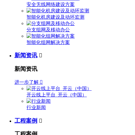
安全无线网络建设方案
智能化机房建设及动环监测
分支组网及移动办公
智能化组网解决方案
新闻资讯

新闻资讯
进一步了解

开云线上平台_开云（中国）
行业新闻
工程案例

工程案例