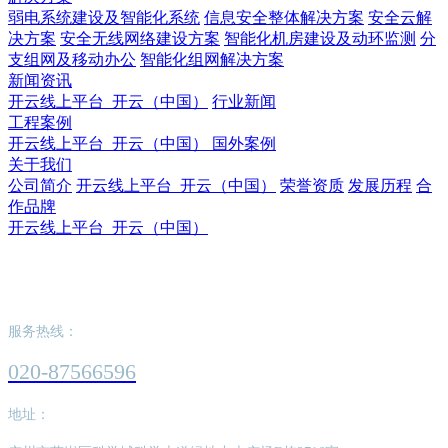
弱电系统建设及智能化系统
信息安全整体解决方案
安全云解
决方案
安全无线网络建设方案
智能化机房建设及动环监测
分
支组网及移动办公
智能化组网解决方案
新闻资讯
开云线上平台_开云（中国）
行业新闻
工程案例
开云线上平台_开云（中国）
国外案例
关于我们
公司简介
开云线上平台_开云（中国）
荣誉资质
发展历程
合
作品牌
开云线上平台_开云（中国）
开云线上平台_开云（中国）
服务热线：
020-87566596
地址：