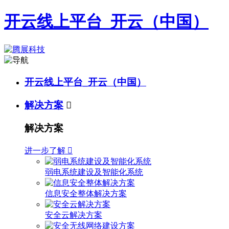
开云线上平台_开云（中国）
开云线上平台_开云（中国）
解决方案

解决方案
进一步了解

弱电系统建设及智能化系统
信息安全整体解决方案
安全云解决方案