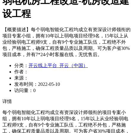
弱电机房工程改造-机房改造建
设工程
【概要描述】
每个弱电智能化工程均成立有资深设计师领衔的
项目专案小组，拥有10年以上弱电项目经理9名，15年以上从
业经验弱电工程师9支，自有9个专业施工队伍，工程绝不外
包，严格施工，确保工程质量品质以及周期。可为客户省30%
项目成本，并有7*24小时客服在线，无忧售后。
分类：
开云线上平台_开云（中国）
作者：
来源：
发布时间：
2022-05-10
访问量：
0
详情
每个弱电智能化工程均成立有资深设计师领衔的项目专案小
组，拥有10年以上弱电项目经理9名，15年以上从业经验弱电
工程师9支，自有9个专业施工队伍，工程绝不外包，严格施
工，确保工程质量品质以及周期。可为客户省30%项目成本，