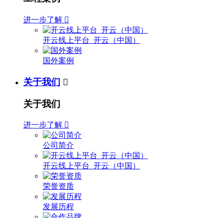
进一步了解

开云线上平台_开云（中国）
国外案例
关于我们

关于我们
进一步了解

公司简介
开云线上平台_开云（中国）
荣誉资质
发展历程