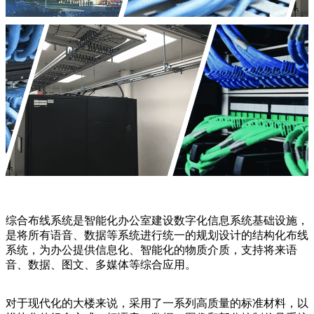
综合布线系统是智能化办公室建设数字化信息系统基础设施，
是将所有语音、数据等系统进行统一的规划设计的结构化布线
系统，为办公提供信息化、智能化的物质介质，支持将来语
音、数据、图文、多媒体等综合应用。
对于现代化的大楼来说，采用了一系列高质量的标准材料，以